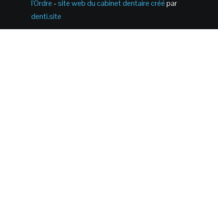
l'Ordre
-
site web du cabinet dentaire créé
par
denti.site