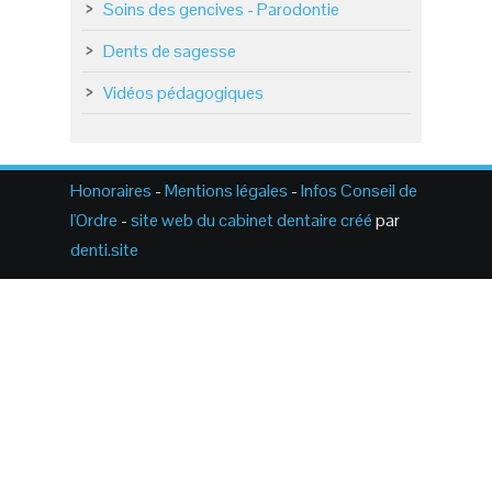
Soins des gencives - Parodontie
Dents de sagesse
Vidéos pédagogiques
Honoraires
-
Mentions légales
-
Infos Conseil de
l'Ordre
-
site web du cabinet dentaire créé
par
denti.site