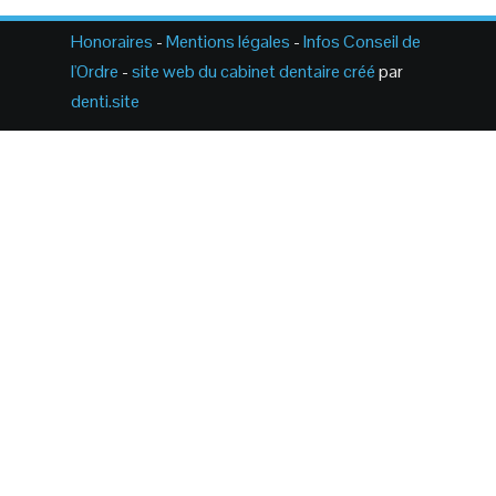
Honoraires
-
Mentions légales
-
Infos Conseil de
l'Ordre
-
site web du cabinet dentaire créé
par
denti.site